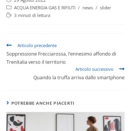
29 Agosto 2022
c
itt
ai
at
k
ar
ACQUA ENERGIA GAS E RIFIUTI
/
news
/
slider
e
er
l
s
e
e
3 minuti di lettura
b
A
dI
o
p
n
o
p
Articolo precedente
k
Soppressione Frecciarossa, l’ennesimo affondo di
Trenitalia verso il territorio
Articolo successivo
Quando la truffa arriva dallo smartphone
POTREBBE ANCHE PIACERTI