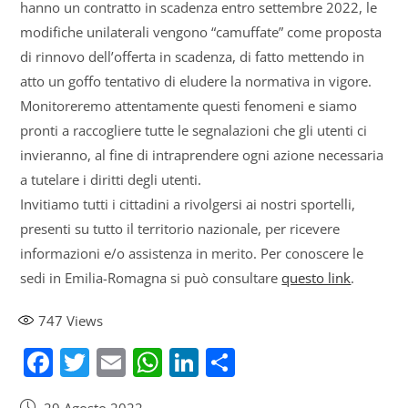
hanno un contratto in scadenza entro settembre 2022, le
modifiche unilaterali vengono “camuffate” come proposta
di rinnovo dell’offerta in scadenza, di fatto mettendo in
atto un goffo tentativo di eludere la normativa in vigore.
Monitoreremo attentamente questi fenomeni e siamo
pronti a raccogliere tutte le segnalazioni che gli utenti ci
invieranno, al fine di intraprendere ogni azione necessaria
a tutelare i diritti degli utenti.
Invitiamo tutti i cittadini a rivolgersi ai nostri sportelli,
presenti su tutto il territorio nazionale, per ricevere
informazioni e/o assistenza in merito. Per conoscere le
sedi in Emilia-Romagna si può consultare
questo link
.
747
Views
F
T
E
W
Li
S
a
w
m
h
n
h